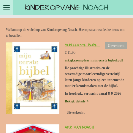
KINDEROPVANG
NOACH
Ga
direct
naar
de
hoofdinhoud
Welkom op de webshop van Kinderopvang Noach. Hierop staan wat leuke items om
te bestellen.
MIJN EERSTE BIJBEL
Uitverkocht
€ 11,95
inkijkexemplaar mijn eerste bijbel.pdf
De prachtige illustraties en de
eenvoudige maar levendige vertelstijl
laten jonge kinderen op een innemende
manier kennismaken met de bijbel.
In herdruk, verwacht vanaf 8-9-2026
Bekijk details
Uitverkocht
ARK VAN NOACH